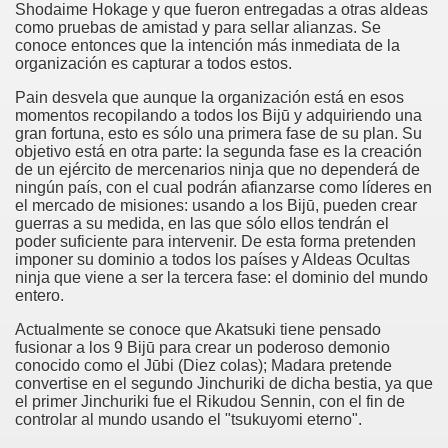
Shodaime Hokage y que fueron entregadas a otras aldeas
como pruebas de amistad y para sellar alianzas. Se
conoce entonces que la intención más inmediata de la
organización es capturar a todos estos.
Pain desvela que aunque la organización está en esos
momentos recopilando a todos los Bijū y adquiriendo una
gran fortuna, esto es sólo una primera fase de su plan. Su
objetivo está en otra parte: la segunda fase es la creación
de un ejército de mercenarios ninja que no dependerá de
ningún país, con el cual podrán afianzarse como líderes en
el mercado de misiones: usando a los Bijū, pueden crear
guerras a su medida, en las que sólo ellos tendrán el
poder suficiente para intervenir. De esta forma pretenden
imponer su dominio a todos los países y Aldeas Ocultas
ninja que viene a ser la tercera fase: el dominio del mundo
entero.
Actualmente se conoce que Akatsuki tiene pensado
fusionar a los 9 Bijū para crear un poderoso demonio
conocido como el Jūbi (Diez colas); Madara pretende
convertise en el segundo Jinchuriki de dicha bestia, ya que
el primer Jinchuriki fue el Rikudou Sennin, con el fin de
controlar al mundo usando el "tsukuyomi eterno".