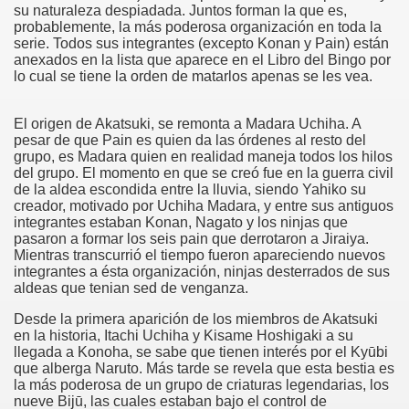
su naturaleza despiadada. Juntos forman la que es,
probablemente, la más poderosa organización en toda la
serie. Todos sus integrantes (excepto Konan y Pain) están
anexados en la lista que aparece en el Libro del Bingo por
lo cual se tiene la orden de matarlos apenas se les vea.
El origen de Akatsuki, se remonta a Madara Uchiha. A
pesar de que Pain es quien da las órdenes al resto del
grupo, es Madara quien en realidad maneja todos los hilos
del grupo. El momento en que se creó fue en la guerra civil
de la aldea escondida entre la lluvia, siendo Yahiko su
creador, motivado por Uchiha Madara, y entre sus antiguos
integrantes estaban Konan, Nagato y los ninjas que
pasaron a formar los seis pain que derrotaron a Jiraiya.
Mientras transcurrió el tiempo fueron apareciendo nuevos
integrantes a ésta organización, ninjas desterrados de sus
aldeas que tenian sed de venganza.
Desde la primera aparición de los miembros de Akatsuki
en la historia, Itachi Uchiha y Kisame Hoshigaki a su
llegada a Konoha, se sabe que tienen interés por el Kyūbi
que alberga Naruto. Más tarde se revela que esta bestia es
la más poderosa de un grupo de criaturas legendarias, los
nueve Bijū, las cuales estaban bajo el control de