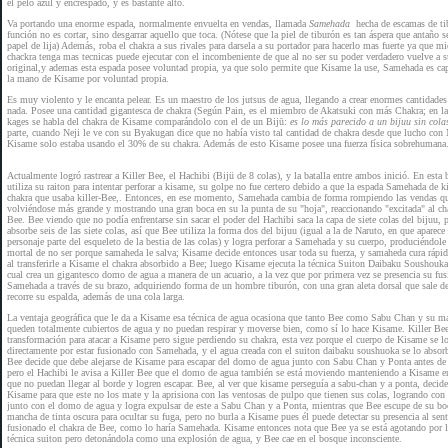
el pelo azul y encrespado, y es bastante alto.
Va portando una enorme espada, normalmente envuelta en vendas, llamada
Samehada
hecha de escamas de ti
función no es cortar, sino desgarrar aquello que toca. (Nótese que la piel de tiburón es tan áspera que antaño
papel de lija) Además, roba el chakra a sus rivales para darsela a su portador para hacerlo mas fuerte ya que m
chackra tenga mas tecnicas puede ejecutar con el incombeniente de que al no ser su poder verdadero vuelve a 
original,y ademas esta espada posee voluntad propia, ya que solo permite que Kisame la use, Samehada es cap
la mano de Kisame por voluntad propia.
Es muy violento y le encanta pelear. Es un maestro de los jutsus de agua, llegando a crear enormes cantidades 
nada. Posee una cantidad gigantesca de chakra (Según Pain, es el miembro de Akatsuki con más Chakra; en la
kages se habla del chakra de Kisame comparándolo con el de un Bijū:
es lo más parecido a un bijuu sin cola
parte, cuando Neji le ve con su Byakugan dice que no había visto tal cantidad de chakra desde que lucho con
Kisame solo estaba usando el 30% de su chakra. Además de esto Kisame posee una fuerza física sobrehumana
Actualmente logró rastrear a Killer Bee, el Hachibi (Bijü de 8 colas), y la batalla entre ambos inició. En esta b
utiliza su raiton para intentar perforar a kisame, su golpe no fue certero debido a que la espada Samehada de 
chakra que usaba killer-Bee,. Entonces, en ese momento, Samehada cambia de forma rompiendo las vendas qu
volviéndose más grande y mostrando una gran boca en su la punta de su "hoja", reaccionando "excitada" al cha
Bee. Bee viendo que no podía enfrentarse sin sacar el poder del Hachibi saca la capa de siete colas del bijuu,
absorbe seis de las siete colas, así que Bee utiliza la forma dos del bijuu (igual a la de Naruto, en que aparece
personaje parte del esqueleto de la bestia de las colas) y logra perforar a Samehada y su cuerpo, produciéndole
mortal de no ser porque samaheda le salva; Kisame decide entonces usar toda su fuerza, y samaheda cura rápi
al transferirle a Kisame el chakra absorbido a Bee; luego Kisame ejecuta la técnica Suiton Daibaku Soushouka
cual crea un gigantesco domo de agua a manera de un acuario, a la vez que por primera vez se presencia su fu
Samehada a través de su brazo, adquiriendo forma de un hombre tiburón, con una gran aleta dorsal que sale de
recorre su espalda, además de una cola larga.
La ventaja geográfica que le da a Kisame esa técnica de agua ocasiona que tanto Bee como Sabu Chan y su m
queden totalmente cubiertos de agua y no puedan respirar y moverse bien, como sí lo hace Kisame. Killer Be
transformación para atacar a Kisame pero sigue perdiendo su chakra, esta vez porque el cuerpo de Kisame se l
directamente por estar fusionado con Samehada, y el agua creada con el suiton daibaku soushuoka se lo absor
Bee decide que debe alejarse de Kisame para escapar del domo de agua junto con Sabu Chan y Ponta antes de
pero el Hachibi le avisa a Killer Bee que el domo de agua también se está moviendo manteniendo a Kisame en
que no puedan llegar al borde y logren escapar. Bee, al ver que kisame perseguía a sabu-chan y a ponta, decide
Kisame para que este no los mate y la aprisiona con las ventosas de pulpo que tienen sus colas, logrando con 
junto con el domo de agua y logra expulsar de este a Sabu Chan y a Ponta, mientras que Bee escupe de su bo
mancha de tinta oscura para ocultar su fuga, pero no burla a Kisame pues él puede detectar su presencia al sent
fusionado el chakra de Bee, como lo haría Samehada. Kisame entonces nota que Bee ya se está agotando por 
técnica suiton pero detonándola como una explosión de agua, y Bee cae en el bosque inconsciente.