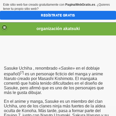
Este sitio web fue creado gratuitamente con
PaginaWebGratis.es
. ¿Quieres
tener tu propio sitio web?
REGÍSTRATE GRATIS
organización akatsuki
Sasuke Uchiha
, renombrado
«Saske»
en el doblaje
[
7
]
español)
es un personaje ficticio del manga y anime
Naruto
creado por Masashi Kishimoto. El mangaka
comentó que había tenido dificultades en el diseño de
Sasuke, pero afirmó que es uno de los personajes que
más le gusta dibujar.
En el anime y manga, Sasuke es un miembro del clan
Uchiha, uno de los clanes ninja más fuertes de la aldea
oculta de Konoha. Más tarde, pasa a formar parte del
Equipo 7, junto con Naruto Uzumaki, Sakura Haruno y su