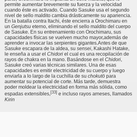
permite aumentar brevemente su fuerza y la velocidad
cuando éste es activado. Cuando Sasuke usa el segundo
nivel de sello maldito cambia drásticamente su apariencia.
En la batalla contra Itachi, éste encierra a Orochimaru en
un
Genjutsu
eterno, eliminando el sello maldito del cuerpo
de Sasuke. En su entrenamiento con Orochimaru, sus
capacidades físicas se vuelven mucho mayor,además de
aprender a invocar las serpientes gigantes.Antes de que
Sasuke escapara de la aldea, su
sensei
, Kakashi Hatake,
le enseña a usar el
Chidori
el cual es una recopilación de
rayos de chakra en la mano. Basándose en el
Chidori
,
Sasuke creó varias técnicas similares. Una de esas
capacidades es emitir electricidad de su cuerpo y luego
enviarla a lo largo de la cuchilla de su
chokutō
para
aumentar su potencial de corte. Más tarde, demuestra
poder moldear la electricidad en forma más sólida, como
[
33
]
espadas extensibles,
e incluso rayos arneses, llamados
Kirin