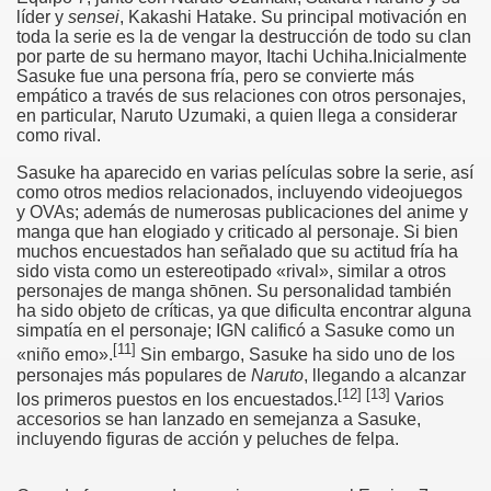
líder y
sensei
, Kakashi Hatake. Su principal motivación en
toda la serie es la de vengar la destrucción de todo su clan
por parte de su hermano mayor, Itachi Uchiha.Inicialmente
Sasuke fue una persona fría, pero se convierte más
empático a través de sus relaciones con otros personajes,
en particular, Naruto Uzumaki, a quien llega a considerar
como rival.
Sasuke ha aparecido en varias películas sobre la serie, así
como otros medios relacionados, incluyendo videojuegos
y OVAs; además de numerosas publicaciones del anime y
manga que han elogiado y criticado al personaje. Si bien
muchos encuestados han señalado que su actitud fría ha
sido vista como un estereotipado «rival», similar a otros
personajes de manga shōnen. Su personalidad también
ha sido objeto de críticas, ya que dificulta encontrar alguna
simpatía en el personaje; IGN calificó a Sasuke como un
[
11
]
«niño emo».
Sin embargo, Sasuke ha sido uno de los
personajes más populares de
Naruto
, llegando a alcanzar
[
12
]
[
13
]
los primeros puestos en los encuestados.
Varios
accesorios se han lanzado en semejanza a Sasuke,
incluyendo figuras de acción y peluches de felpa.