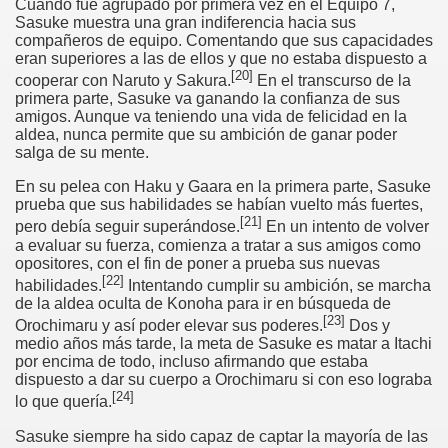
Cuando fue agrupado por primera vez en el Equipo 7,
Sasuke muestra una gran indiferencia hacia sus
compañeros de equipo. Comentando que sus capacidades
eran superiores a las de ellos y que no estaba dispuesto a
[
20
]
cooperar con Naruto y Sakura.
En el transcurso de la
primera parte, Sasuke va ganando la confianza de sus
amigos. Aunque va teniendo una vida de felicidad en la
aldea, nunca permite que su ambición de ganar poder
salga de su mente.
En su pelea con Haku y Gaara en la primera parte, Sasuke
prueba que sus habilidades se habían vuelto más fuertes,
[
21
]
pero debía seguir superándose.
En un intento de volver
a evaluar su fuerza, comienza a tratar a sus amigos como
opositores, con el fin de poner a prueba sus nuevas
[
22
]
habilidades.
Intentando cumplir su ambición, se marcha
de la aldea oculta de Konoha para ir en búsqueda de
[
23
]
Orochimaru y así poder elevar sus poderes.
Dos y
medio años más tarde, la meta de Sasuke es matar a Itachi
por encima de todo, incluso afirmando que estaba
dispuesto a dar su cuerpo a Orochimaru si con eso lograba
[
24
]
lo que quería.
Sasuke siempre ha sido capaz de captar la mayoría de las