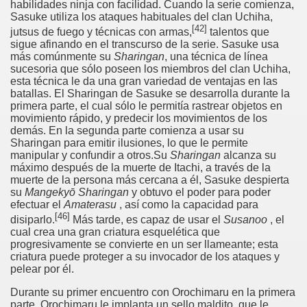
habilidades ninja con facilidad. Cuando la serie comienza,
Sasuke utiliza los ataques habituales del clan Uchiha,
[
42
]
jutsus de fuego y técnicas con armas,
talentos que
sigue afinando en el transcurso de la serie. Sasuke usa
más comúnmente su
Sharingan
, una técnica de línea
sucesoria que sólo poseen los miembros del clan Uchiha,
esta técnica le da una gran variedad de ventajas en las
batallas. El Sharingan de Sasuke se desarrolla durante la
primera parte, el cual sólo le permitía rastrear objetos en
movimiento rápido, y predecir los movimientos de los
demás. En la segunda parte comienza a usar su
Sharingan para emitir ilusiones, lo que le permite
manipular y confundir a otros.Su
Sharingan
alcanza su
máximo después de la muerte de Itachi, a través de la
muerte de la persona más cercana a él, Sasuke despierta
su
Mangekyō Sharingan
y obtuvo el poder para poder
efectuar el
Amaterasu
, así como la capacidad para
[
46
]
disiparlo.
Más tarde, es capaz de usar el
Susanoo
, el
cual crea una gran criatura esquelética que
progresivamente se convierte en un ser llameante; esta
criatura puede proteger a su invocador de los ataques y
pelear por él.
Durante su primer encuentro con Orochimaru en la primera
parte, Orochimaru le implanta un sello maldito, que le